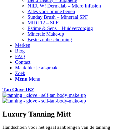
Bend Beauty – Suppletie
NIEUW! Dermalab – Micro Infusion
Alles voor bruine benen
Sunday Brush – Mineraal SPF
MIDI 12 – SPF
Estime & Sens – Huidverzorging
Minerale Make-up
Beste zonbescherming
Merken
Blog
FAQ
Contact
Maak hier je afspraak
Zoek
Menu
Menu
Tan Glove IBZ
Luxury Tanning Mitt
Handschoen voor het egaal aanbrengen van de tanning