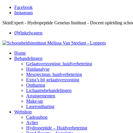
Facebook
Instagram
SkinExpert - Hydropeptide Geneius Instituut - Docent opleiding sch
0
Winkelwagen
Home
Behandelingen
Gelaatsverzorging: huidverbetering
Huidanalyse
Mesojectgun: huidverbetering
Extra’s bij gelaatsverzorging
Ontharing
Lichaamsbehandelingen
Arrangementen
Make-up
Laserontharing
Webshop
Cadeaubon
Acties
Hydropeptide – Huidverbetering