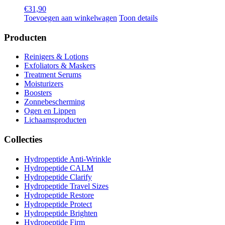
€
31,90
Toevoegen aan winkelwagen
Toon details
Producten
Reinigers & Lotions
Exfoliators & Maskers
Treatment Serums
Moisturizers
Boosters
Zonnebescherming
Ogen en Lippen
Lichaamsproducten
Collecties
Hydropeptide Anti-Wrinkle
Hydropeptide CALM
Hydropeptide Clarify
Hydropeptide Travel Sizes
Hydropeptide Restore
Hydropeptide Protect
Hydropeptide Brighten
Hydropeptide Firm